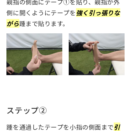
親指の側面にテープ①を貼り、親指が外
側に開くようにテープを
強く引っ張りな
がら
踵まで貼ります。
ステップ②
踵を通過したテープを小指の側面まで
引