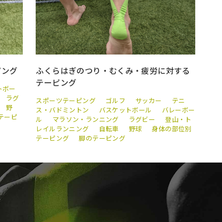
ピング
ふくらはぎのつり・むくみ・疲労に対する
テーピング
トボー
ラグ
スポーツテーピング
ゴルフ
サッカー
テニ
野
ス・バドミントン
バスケットボール
バレーボー
テーピ
ル
マラソン・ランニング
ラグビー
登山・ト
レイルランニング
自転車
野球
身体の部位別
テーピング
脚のテーピング