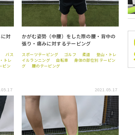
みに対
かがむ姿勢（中腰）をした際の腰・背中の
張り・痛みに対するテーピング
バス
スポーツテーピング
ゴルフ
柔道
登山・トレ
・トレ
イルランニング
自転車
身体の部位別 テーピン
ーピン
グ
腰のテーピング
.05.17
2021.05.17