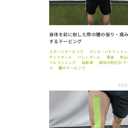
身体を前に倒した際の腰の張り・痛
するテーピング
スポーツテーピング
テニス・バドミントン
ケットボール
バレーボール
柔道
登山
イルランニング
自転車
身体の部位別 テ
グ
腰のテーピング
2021