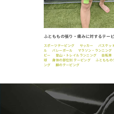
ふとももの張り・痛みに対するテー
スポーツテーピング
サッカー
バスケッ
ル
バレーボール
マラソン・ランニング
ビー
登山・トレイルランニング
自転車
球
身体の部位別 テーピング
ふとももの
ング
脚のテーピング