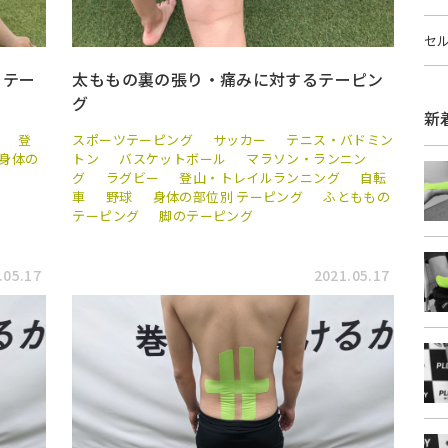
セ
太ももの裏の張り・痛みに対するテーピン
るテー
グ
新
スポーツテーピング
サッカー
テニス・バドミン
登
トン
バスケットボール
マラソン・ランニン
身体の
グ
ラグビー
登山・トレイルランニング
自転
車
野球
身体の部位別 テーピング
ふとももの
テーピング
脚のテーピング
.05.17
2021.05.17